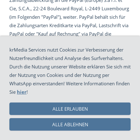
Zahlungsabwicklung an die PayPal (Europe) S.à r.l. et
Cie, S.C.A., 22-24 Boulevard Royal, L-2449 Luxembourg
(im Folgenden "PayPal"), weiter. PayPal behält sich für
die Zahlungsarten Kreditkarte via PayPal, Lastschrift via
PayPal oder "Kauf auf Rechnung" via PayPal die
Durchführung einer Bonitätsauskunft vor. Das Ergebnis
krMedia Services nutzt Cookies zur Verbesserung der
der Bonitätsprüfung in Bezug auf die statistische
Nutzerfreundlichkeit und Analyse des Surfverhaltens.
Zahlungsausfallwahrscheinlichkeit verwendet PayPal
Durch die Nutzung unserer Website erklären Sie sich mit
zum Zwecke der Entscheidung über die Bereitstellung
der Nutzung von Cookies und der Nutzung per
der jeweiligen Zahlungsart. Die Bonitätsauskunft kann
WhatsApp einverstanden! Weitere Informationen finden
Wahrscheinlichkeitswerte enthalten (sog. Score-Werte).
Sie
hier
!
Soweit Score-Werte in das Ergebnis der
Bonitätsauskunft einfließen, haben diese ihre Grundlage
ALLE ERLAUBEN
in einem wissenschaftlich anerkannten mathematisch-
statistischen Verfahren. In die Berechnung der Score-
ALLE ABLEHNEN
Werte fließen unter anderem Anschriftendaten ein.
Weitere datenschutzrechtliche Informationen können